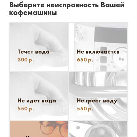
Выберите неисправность Вашей
кофемашины
Течет вода
Не включается
300
р.
650
р.
Не идет вода
Не греет воду
550
р.
550
р.