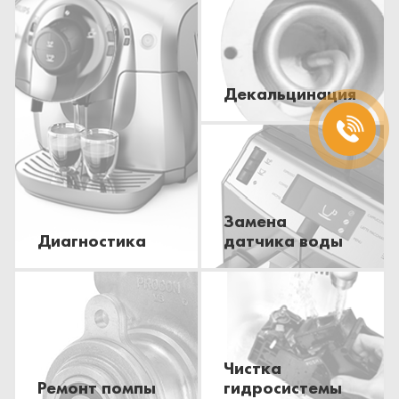
Декальцинация
Замена
Диагностика
датчика воды
Чистка
Ремонт помпы
гидросистемы